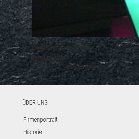
CIMG4347-1474510906
Entwurf Atrium
Original size is
926 × 1600
pixels
ÜBER UNS
Firmenportrait
Historie