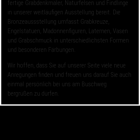
fertige Grabdenkmäler, Naturfelsen und Findlinge
in unserer weitläufigen Ausstellung bereit. Die
Bronzeaussstellung umfasst Grabkreuze,
Engelstatuen, Madonnenfiguren, Laternen, Vasen
und Grabschmuck in unterschiedlichsten Formen
und besonderen Färbungen.
Wir hoffen, dass Sie auf unserer Seite viele neue
Anregungen finden und freuen uns darauf Sie auch
einmal persönlich bei uns am Buschweg
bergrüßen zu dürfen.