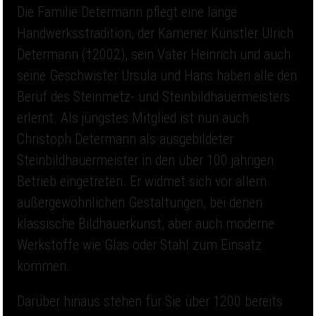
Die Familie Determann pflegt eine lange
Handwerksstradition, der Kamener Künstler Ulrich
Determann (†2002), sein Vater Heinrich und auch
seine Geschwister Ursula und Hans haben alle den
Beruf des Steinmetz- und Steinbildhauermeisters
erlernt. Als jüngstes Mitglied ist nun auch
Christoph Determann als ausgebildeter
Steinbildhauermeister in den über 100 jährigen
Betrieb eingetreten. Er widmet sich vor allem
außergewöhnlichen Gestaltungen, bei denen
klassische Bildhauerkunst, aber auch moderne
Werkstoffe wie Glas oder Stahl zum Einsatz
kommen.
Darüber hinaus stehen für Sie über 1200 bereits