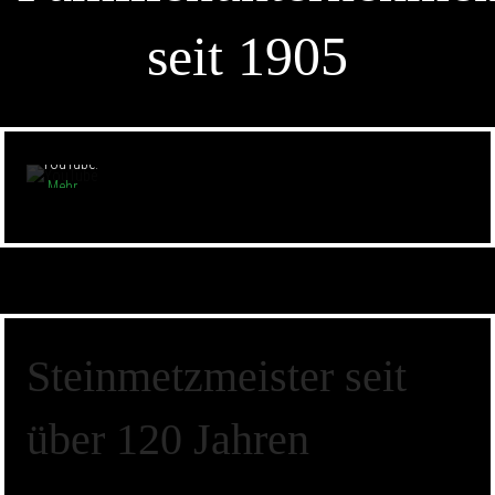
Laden
des
seit 1905
Videos
akzeptieren
Sie die
Datenschutzerklärung
von
YouTube.
Mehr
erfahren
Video
laden
YouTube
Steinmetzmeister seit
immer
entsperren
über 120 Jahren