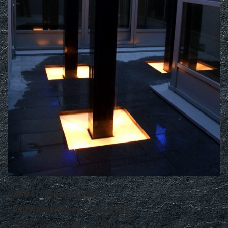
CIMG4102-967345666
LichtWasserObjekt-529303802
Original size is
1200 × 1600
pixels