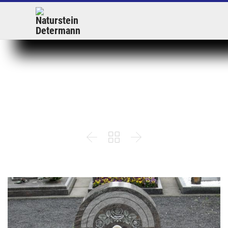
Urnengrabanlage-
6


