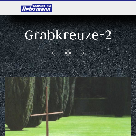
Grabkreuze-2


