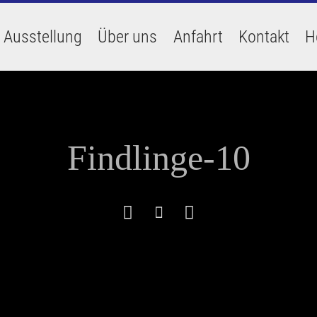
Ausstellung
Über uns
Anfahrt
Kontakt
H
Findlinge-10


