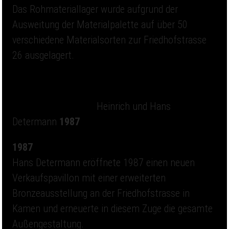
Das Rohmateriallager wurde aufgrund der
Ausweitung der Materialpalette auf über 50
verschiedene Materialsorten zur Friedhofstrasse
26 ausgelagert.
Heinrich und Hans
Determann
1987
1987
Hans Determann eröffnete 1987 einen neuen
Verkaufspavillon mit einer erweiterten
Bronzeausstellung an der Friedhofstrasse in
Kamen und erneuerte in diesem Zuge die gesamte
Außengestaltung.