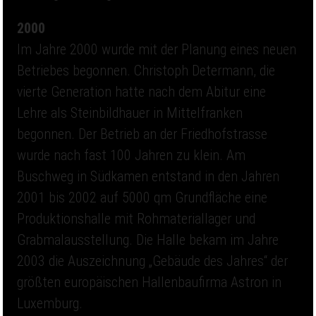
2000
Im Jahre 2000 wurde mit der Planung eines neuen
Betriebes begonnen. Christoph Determann, die
vierte Generation hatte nach dem Abitur eine
Lehre als Steinbildhauer in Mittelfranken
begonnen. Der Betrieb an der Friedhofstrasse
wurde nach fast 100 Jahren zu klein. Am
Buschweg in Südkamen entstand in den Jahren
2001 bis 2002 auf 5000 qm Grundfläche eine
Produktionshalle mit Rohmateriallager und
Grabmalausstellung. Die Halle bekam im Jahre
2003 die Auszeichnung „Gebäude des Jahres“ der
größten europäischen Hallenbaufirma Astron in
Luxemburg.