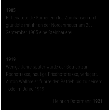
1905
Er heiratete die Kamenerin Ida Zumbansen und
gründete mit ihr an der Nordenmauer am 20.
September 1905 eine Steinhauerei.
1919
Wenige Jahre später wurde der Betrieb zur
Roonstrasse, heutige Friedhofstrasse, verlagert.
Anton Wallmeier führte den Betrieb bis zu seinem
Tode im Jahre 1919.
Heinrich Determann
1921