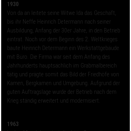
1930
Von da an leitete seine Witwe Ida das Geschäft,
bis ihr Neffe Heinrich Determann nach seiner
Ausbildung, Anfang der 30er Jahre, in den Betrieb
eintrat. Noch vor dem Beginn des 2. Weltkrieges
baute Heinrich Determann ein Werkstattgebäude
mit Büro. Die Firma war seit dem Anfang des
Jahrhunderts hauptsächlich im Grabmalbereich
tätig und prägte somit das Bild der Friedhöfe von
Kamen, Bergkamen und Umgebung. Aufgrund der
guten Auftragslage wurde der Betrieb nach dem
Krieg ständig erweitert und modernisiert.
1963