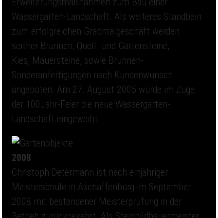
Erweiterungsmaßnahmen zum Bau einer
Wassergarten-Landschaft. Als weiteres Standbein
zum erfolgreichen Grabmalgeschäft werden
seither Brunnen, Quell- und Gartensteine,
Kies, Mauersteine, sowie Brunnen-
Sonderanfertigungen nach Kundenwunsch
angeboten. Am 27. August 2005 wurde im Zuge
der 100Jahr-Feier die neue Wassergarten-
Landschaft eingeweiht.
2008
Christoph Determann ist nach einjähriger
Meisterschule in Aschaffenburg im September
2008 mit bestandener Meisterprüfung in der
Betrieb zurückgekehrt. Als Steinbildhauermeister