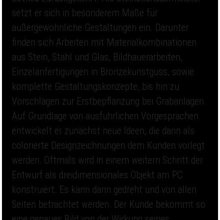
setzt er sich in besonderem Maße für
außergewöhnliche Gestaltungen ein. Darunter
finden sich Arbeiten mit Materialkombinationen
aus Stein, Stahl und Glas, Bildhauerarbeiten,
Einzelanfertigungen in Bronzekunstguss, sowie
komplette Gestaltungskonzepte, bis hin zu
Vorschlägen zur Erstbepflanzung bei Grabanlagen.
Auf Grundlage von ausführlichen Vorgesprächen
entwickelt er zunächst neue Ideen, die dann als
colorierte Designzeichnungen dem Kunden vorlegt
werden. Oftmals wird in einem weitern Schritt der
Entwurf als dreidimensionales Objekt am PC
konstruiert. Es kann dann gedreht und von allen
Seiten betrachtet werden. Der Kunde bekommt so
eine genaues Bild von der Wirkung seines