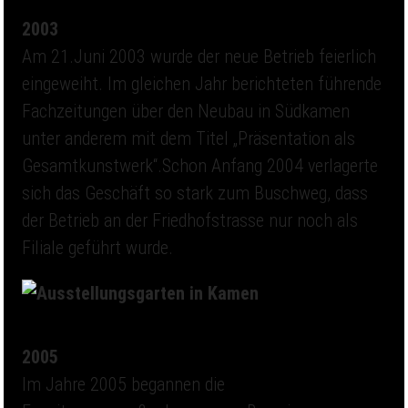
2003
Am 21.Juni 2003 wurde der neue Betrieb feierlich
eingeweiht. Im gleichen Jahr berichteten führende
Fachzeitungen über den Neubau in Südkamen
unter anderem mit dem Titel „Präsentation als
Gesamtkunstwerk“.Schon Anfang 2004 verlagerte
sich das Geschäft so stark zum Buschweg, dass
der Betrieb an der Friedhofstrasse nur noch als
Filiale geführt wurde.
2005
Im Jahre 2005 begannen die