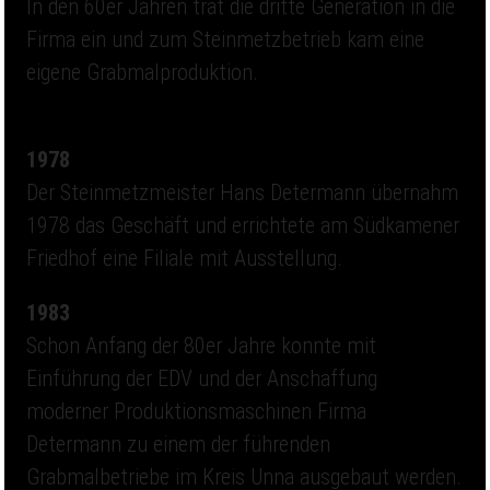
In den 60er Jahren trat die dritte Generation in die
Firma ein und zum Steinmetzbetrieb kam eine
eigene Grabmalproduktion.
1978
Der Steinmetzmeister Hans Determann übernahm
1978 das Geschäft und errichtete am Südkamener
Friedhof eine Filiale mit Ausstellung.
1983
Schon Anfang der 80er Jahre konnte mit
Einführung der EDV und der Anschaffung
moderner Produktionsmaschinen Firma
Determann zu einem der führenden
Grabmalbetriebe im Kreis Unna ausgebaut werden.