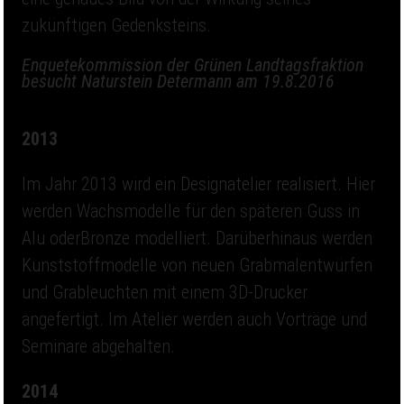
zukünftigen Gedenksteins.
Enquetekommission der Grünen Landtagsfraktion
besucht Naturstein Determann am 19.8.2016
2013
Im Jahr 2013 wird ein Designatelier realisiert. Hier
werden Wachsmodelle für den späteren Guss in
Alu oderBronze modelliert. Darüberhinaus werden
Kunststoffmodelle von neuen Grabmalentwürfen
und Grableuchten mit einem 3D-Drucker
angefertigt. Im Atelier werden auch Vorträge und
Seminare abgehalten.
2014