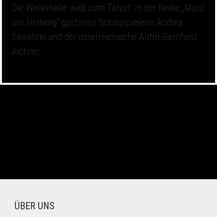
Die Werkshalle wird zum Tatort: In der Reihe „Mord
am Hellweg“ gastieren Schauspielerin Andrea
Sawatzki und der österreichische Autor Bernhard
Aichner .
ÜBER UNS